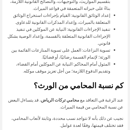
بتقسيم المواريث، والتوجيهات، والنصائح القانونية اللازمة،
بناءً على خبراته المتعمقة في قواعد الميراث.
إعداد الوثائق القانونية: القيام بإجراءات استخراج الوثائق
المتعلقة بالميراث، وإعداد المذكرات القانونية للدعاوى.
تنفيذ الإجراءات القانونية: النيابة عن الموكلين في تنفيذ
الإجراءات القانونية المتعلقة بالقسمة، وإعداد الوصية بشكل
قانوني.
تسوية النزاعات: العمل على تسوية المنازعات القائمة بين
الورثة؛ لإتمام القسمة رضائيًا، أو قضائيًا.
المثول أمام المحاكم: النيابة عن الموكلين أمام القضاء،
وتقديم الدفوع اللازمة؛ من أجل تعزيز موقف موكله.
كم نسبة المحامي من الورث؟
عند الرغبة في التعاقد مع
محامي تركات الرياض
، قد يتساءل البعض
عن نسبة المحامي من قيمة الميراث.
نجيب عن ذلك بأنه لا تتواجد نسب محددة، وثابتة لأتعاب المحامي،
فقد تختلف قيمتها، وفقًا لعدة عوامل.